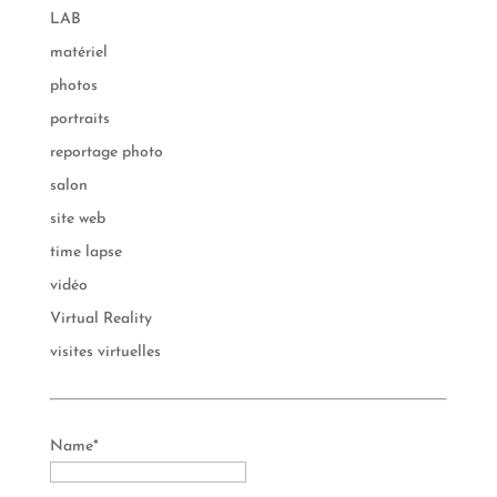
LAB
matériel
photos
portraits
reportage photo
salon
site web
time lapse
vidéo
Virtual Reality
visites virtuelles
Name*