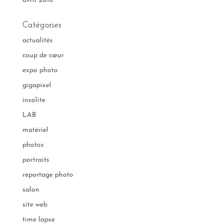
avril 2018
Catégories
actualités
coup de cœur
expo photo
gigapixel
insolite
LAB
matériel
photos
portraits
reportage photo
salon
site web
time lapse