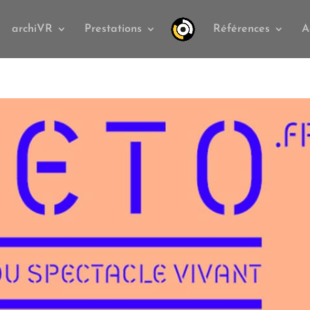
archiVR
Prestations
Références
A