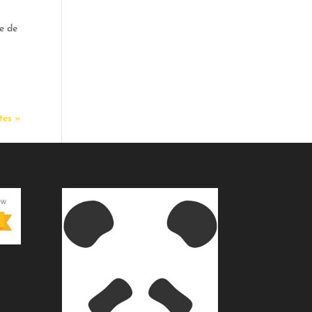
re de
tes »