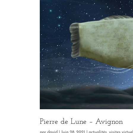
Pierre de Lune – Avignon
par
david
|
Juin 28, 2021
|
actualités
,
visites virtue