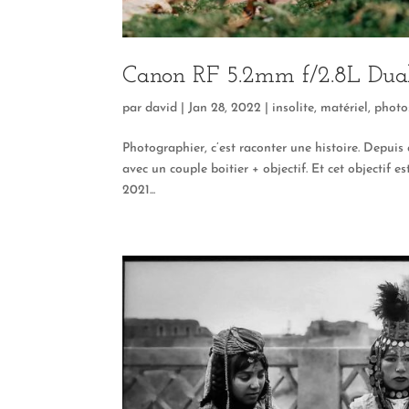
Canon RF 5.2mm f/2.8L Dual
par
david
|
Jan 28, 2022
|
insolite
,
matériel
,
photo
Photographier, c’est raconter une histoire. Depu
avec un couple boitier + objectif. Et cet objectif e
2021...