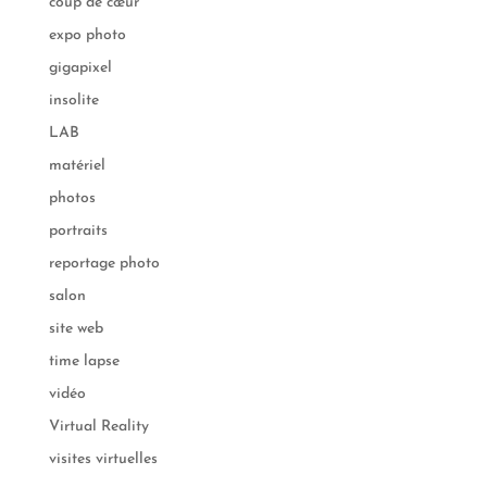
coup de cœur
expo photo
gigapixel
insolite
LAB
matériel
photos
portraits
reportage photo
salon
site web
time lapse
vidéo
Virtual Reality
visites virtuelles